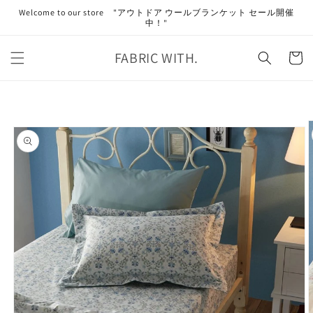
コンテ
Welcome to our store "アウトドア ウールブランケット セール開催
ンツに
中！"
進む
カ
FABRIC WITH.
ー
ト
商品情
報にス
キップ