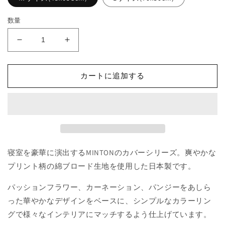
数量
MINTON
MINTON
ピ
ピ
ロ
ロ
カートに追加する
ー
ー
ケ
ケ
ー
ー
ス
ス
（枕
（枕
カ
カ
バ
バ
寝室を豪華に演出するMINTONのカバーシリーズ。爽やかな
ー）
ー）
プリント柄の綿ブロード生地を使用した日本製です。
の
の
パッションフラワー、カーネーション、パンジーをあしら
数
数
量
量
った華やかなデザインをベースに、シンプルなカラーリン
を
を
グで様々なインテリアにマッチするよう仕上げています。
減
増