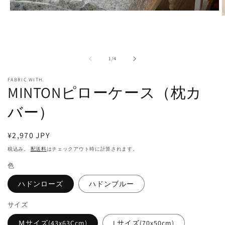
モ
ー
ダ
ル
で
の
1
/
4
メ
デ
ィ
FABRIC WITH.
MINTONピローケース（枕カ
ア
(1)
(
を
バー）
開
く
通
¥2,970 JPY
常
税込み。
配送料
はチェックアウト時に計算されます。
価
色
格
ハドンローズ
ハドンブルー
サイズ
Ｍサイズ(43x63Ccm)
Lサイズ(70x50cm)