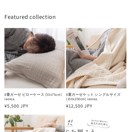
Featured collection
8重ガーゼ ピローケース (50x75cm)
8重ガーゼケット シングルサイズ
ieoiea.
(150x200cm) ieoiea.
通
¥5,500 JPY
通
¥12,500 JPY
常
常
価
価
格
格