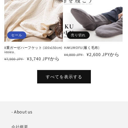
セール
売り切れ
8重ガーゼハーフケット (100x150cm)
HAKUMOFU(履く毛布)
ieoiea.
通
セ
¥2,600 JPYから
¥4,800 JPY
通
セ
¥3,740 JPYから
¥7,900 JPY
常
ー
常
ー
価
ル
価
ル
格
価
すべてを表示する
格
価
格
格
- About us
会社概要