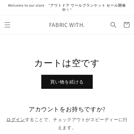
コンテ
Welcome to our store "アウトドア ウールブランケット セール開催
ンツに
中！"
進む
カ
FABRIC WITH.
ー
ト
カートは空です
買い物を続ける
アカウントをお持ちですか?
ログイン
することで、チェックアウトがスピーディーに行
えます。